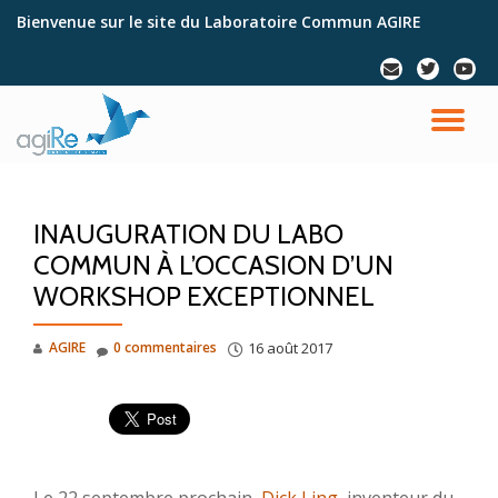
Bienvenue sur le site du Laboratoire Commun AGIRE
Aller
fa-
fa-
fa-
au
envelope
twitter
youtu
contenu
DÉ
LA
INAUGURATION DU LABO
NA
COMMUN À L’OCCASION D’UN
WORKSHOP EXCEPTIONNEL
AGIRE
0 commentaires
16 août 2017