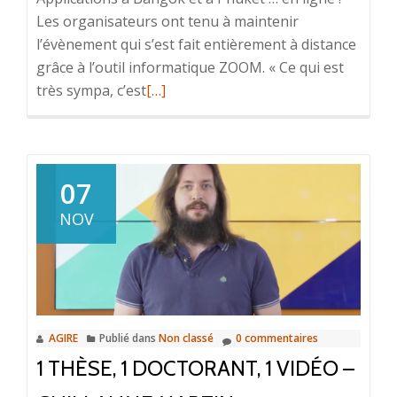
Les organisateurs ont tenu à maintenir
l’évènement qui s’est fait entièrement à distance
grâce à l’outil informatique ZOOM. « Ce qui est
très sympa, c’est
En
[…]
savoir
plus
surRetour
d’expérience
07
d’un
NOV
congrès
international
…
en
ligne
AGIRE
Publié dans
Non classé
0 commentaires
!
1 THÈSE, 1 DOCTORANT, 1 VIDÉO –