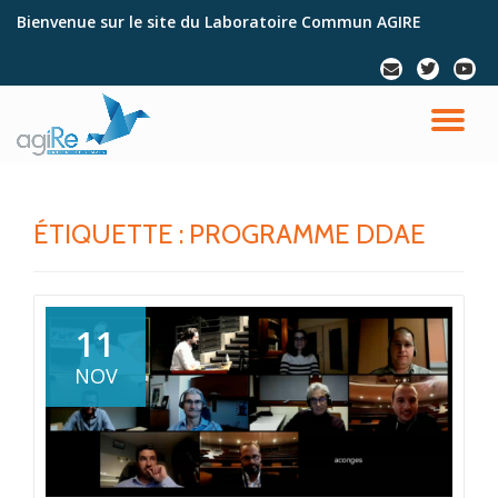
Bienvenue sur le site du Laboratoire Commun AGIRE
Aller
fa-
fa-
fa-
au
envelope
twitter
youtu
contenu
DÉ
LA
ÉTIQUETTE : PROGRAMME DDAE
NA
11
NOV