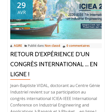
Dr
29
Guillaume
AVR
Martin
!
AGIRE
Publié dans
Non classé
0 commentaires
RETOUR D’EXPÉRIENCE D’UN
CONGRÈS INTERNATIONAL … EN
LIGNE !
Jean-Baptiste VIDAL, doctorant au Centre Génie
Industriel revient sur sa participation au
congrès international ICIEA-IEEE International
Conference on Industrial Engineering and
Applications à Bangok et à Phuket … en ligne !